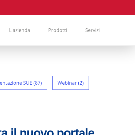
L'azienda
Prodotti
Servizi
entazione SUE (87)
Webinar (2)
a il nuovo portale