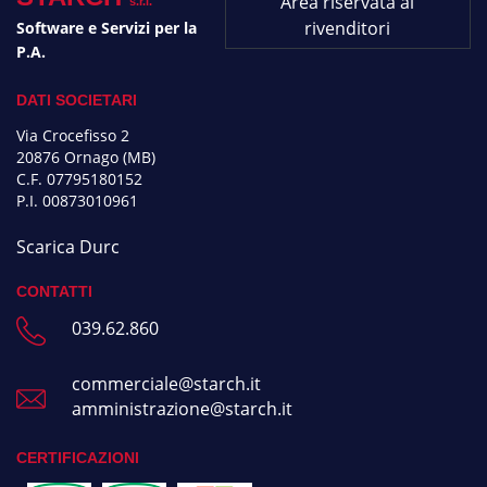
Area riservata ai
s.r.l.
rivenditori
Software e Servizi per la
P.A.
DATI SOCIETARI
Via Crocefisso 2
20876 Ornago (MB)
C.F. 07795180152
P.I. 00873010961
Scarica Durc
CONTATTI
039.62.860
commerciale@starch.it
amministrazione@starch.it
CERTIFICAZIONI