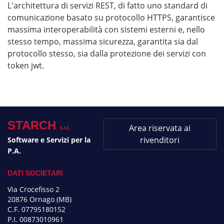
L'architettura di servizi REST, di fatto uno standard di
comunicazione basato su protocollo HTTPS, garantisce
massima interoperabilità con sistemi esterni e, nello
stesso tempo, massima sicurezza, garantita sia dal
protocollo stesso, sia dalla protezione dei servizi con
token jwt.
STARCH
Area riservata ai
s.r.l.
rivenditori
Software e Servizi per la
P.A.
DATI SOCIETARI
Via Crocefisso 2
20876 Ornago (MB)
C.F. 07795180152
P.I. 00873010961