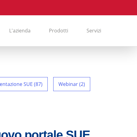
L'azienda
Prodotti
Servizi
entazione SUE (87)
Webinar (2)
uovo portale SUE