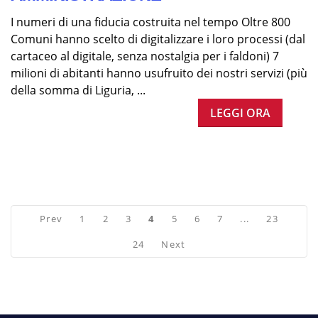
I numeri di una fiducia costruita nel tempo Oltre 800
Comuni hanno scelto di digitalizzare i loro processi (dal
cartaceo al digitale, senza nostalgia per i faldoni) 7
milioni di abitanti hanno usufruito dei nostri servizi (più
della somma di Liguria, ...
LEGGI ORA
Prev
1
2
3
4
5
6
7
...
23
24
Next