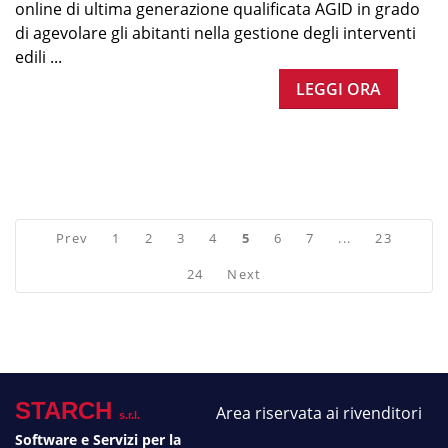
online di ultima generazione qualificata AGID in grado
di agevolare gli abitanti nella gestione degli interventi
edili ...
LEGGI ORA
Prev
1
2
3
4
5
6
7
...
23
24
Next
STARCH
Area riservata ai rivenditori
s.r.l.
Software e Servizi per la