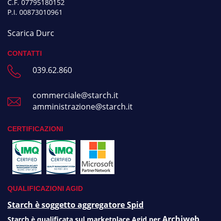
C.F. 07795180152
P.I. 00873010961
Scarica Durc
CONTATTI
039.62.860
commerciale@starch.it
amministrazione@starch.it
CERTIFICAZIONI
QUALIFICAZIONI AGID
Starch è soggetto aggregatore Spid
Archiweb
Starch è qualificata sul marketplace Agid per
,